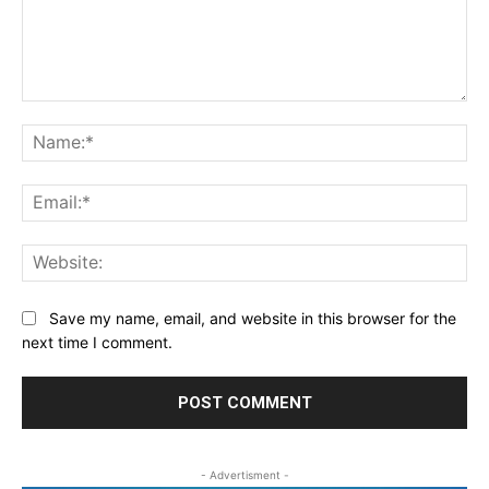
Comment:
Na
Ema
Web
Save my name, email, and website in this browser for the
next time I comment.
- Advertisment -