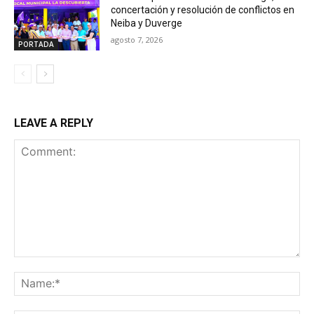
concertación y resolución de conflictos en
Neiba y Duverge
agosto 7, 2026
PORTADA
LEAVE A REPLY
Comment:
Na