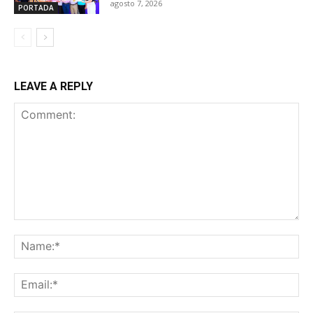
agosto 7, 2026
PORTADA
LEAVE A REPLY
Comment:
Na
Ema