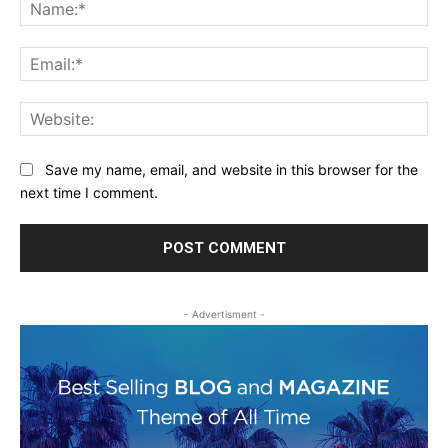
Na
Ema
Web
Save my name, email, and website in this browser for the
next time I comment.
- Advertisment -