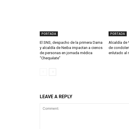
PORTADA
PORTADA
El SNS, despacho de la primera Dama
Alcaldía de 
y alcaldía de Neiba impactan a cienos
de condolen
de personas en jornada médica
enlutado al 
“Chequéate”
LEAVE A REPLY