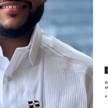
B
Ma
A