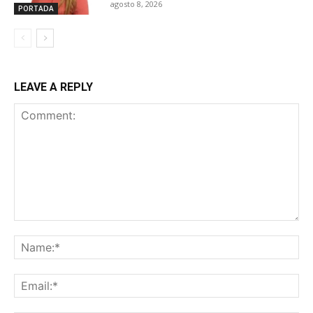
agosto 8, 2026
PORTADA
LEAVE A REPLY
Comment:
Na
Ema