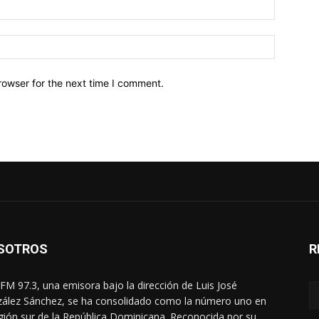
Email:*
Website:
rowser for the next time I comment.
SOTROS
R
FM 97.3, una emisora bajo la dirección de Luis José
ález Sánchez, se ha consolidado como la número uno en
egión sur de la República Dominicana. Reconocida por su