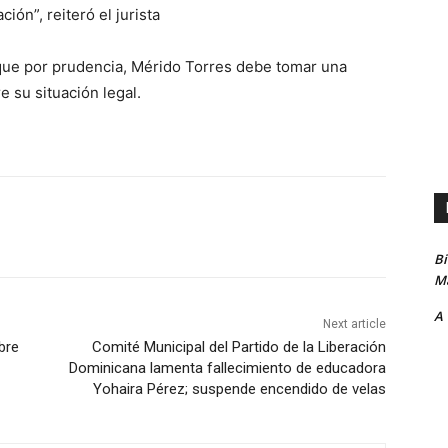
ión”, reiteró el jurista
 que por prudencia, Mérido Torres debe tomar una
e su situación legal.
B
Ma
A
Next article
bre
Comité Municipal del Partido de la Liberación
Dominicana lamenta fallecimiento de educadora
Yohaira Pérez; suspende encendido de velas