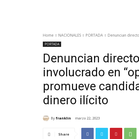
Home
NACIONALES
PORTADA
Denuncian directo
PORTADA
Denuncian directo
involucrado en “o
promueve candidat
dinero ilícito
By
franklin
marzo 22, 2023
Share