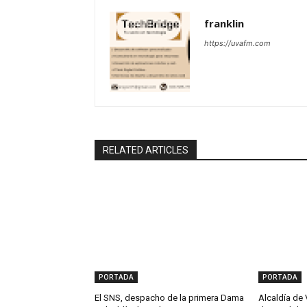
franklin
https://uvafm.com
RELATED ARTICLES
PORTADA
PORTADA
El SNS, despacho de la primera Dama
Alcaldía de 