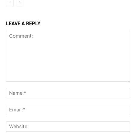
LEAVE A REPLY
Comment:
Na
Ema
Web