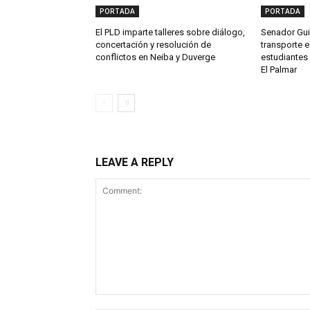
PORTADA
PORTADA
El PLD imparte talleres sobre diálogo,
Senador Gui
concertación y resolución de
transporte e
conflictos en Neiba y Duverge
estudiantes 
El Palmar
LEAVE A REPLY
Comment: