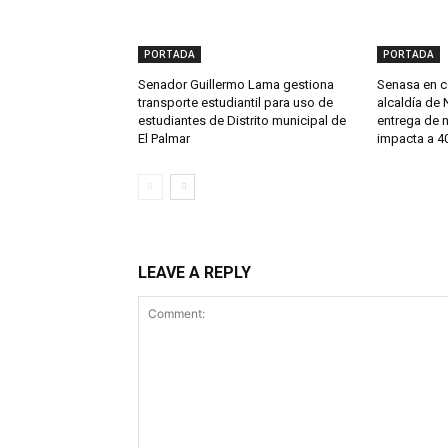
PORTADA
PORTADA
Senador Guillermo Lama gestiona
Senasa en c
transporte estudiantil para uso de
alcaldía de 
estudiantes de Distrito municipal de
entrega de 
El Palmar
impacta a 40
LEAVE A REPLY