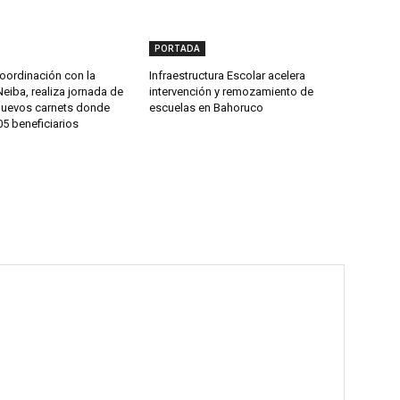
PORTADA
oordinación con la
Infraestructura Escolar acelera
Neiba, realiza jornada de
intervención y remozamiento de
nuevos carnets donde
escuelas en Bahoruco
5 beneficiarios