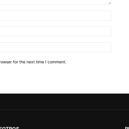
Name:*
Email:*
Website:
rowser for the next time I comment.
SOTROS
R