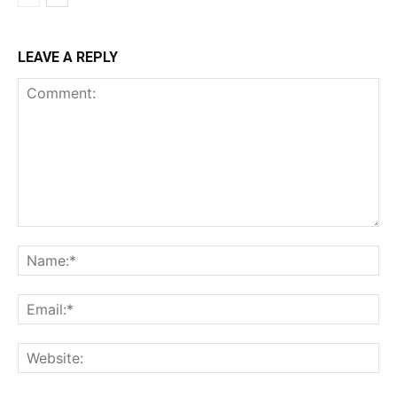
LEAVE A REPLY
Comment:
Na
Ema
Web