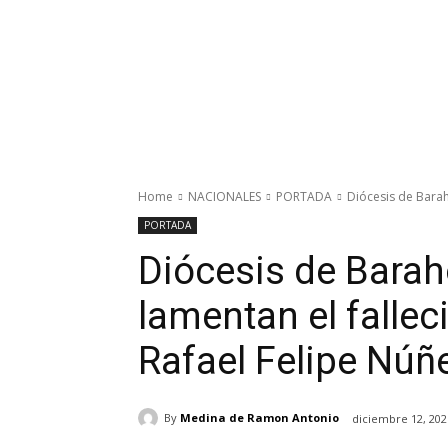
Home
NACIONALES
PORTADA
Diócesis de Barah
PORTADA
Diócesis de Bara
lamentan el falle
Rafael Felipe Núñ
By
Medina de Ramon Antonio
diciembre 12, 202