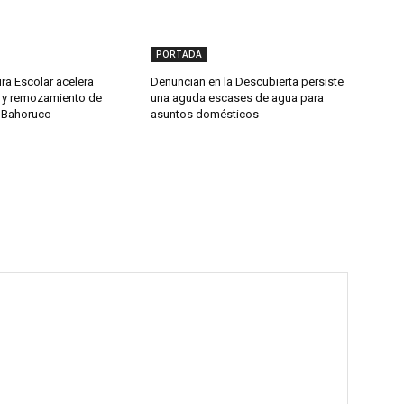
PORTADA
ura Escolar acelera
Denuncian en la Descubierta persiste
n y remozamiento de
una aguda escases de agua para
 Bahoruco
asuntos domésticos