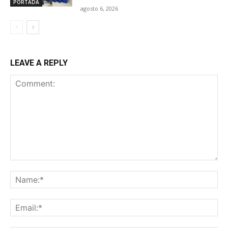
PORTADA
agosto 6, 2026
LEAVE A REPLY
Comment:
Na
Ema