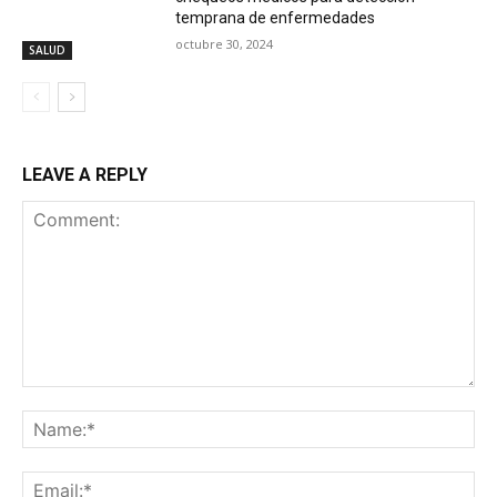
temprana de enfermedades
octubre 30, 2024
SALUD
LEAVE A REPLY
Comment:
Na
Ema