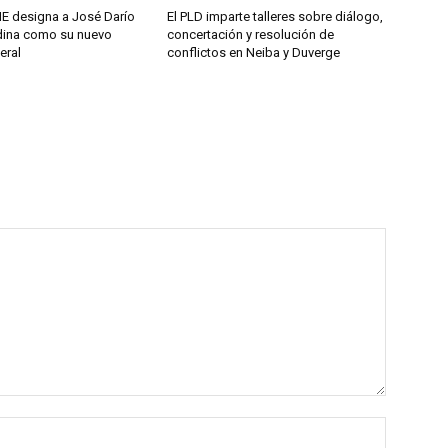
 designa a José Darío
El PLD imparte talleres sobre diálogo,
ina como su nuevo
concertación y resolución de
eral
conflictos en Neiba y Duverge
Name:*