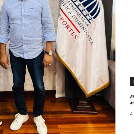
B
Ma
A