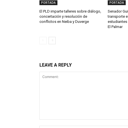
PORTADA
PORTADA
El PLD imparte talleres sobre diálogo,
Senador Gui
concertación y resolución de
transporte e
conflictos en Neiba y Duverge
estudiantes 
El Palmar
LEAVE A REPLY
Comment: