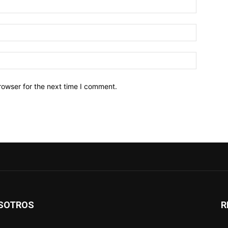
Name:*
Email:*
Website:
rowser for the next time I comment.
SOTROS
R