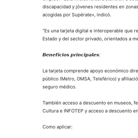
discapacidad y jóvenes residentes en zonas
acogidas por Supérate», indicó.
“Es una tarjeta digital e interoperable que 
Estado y del sector privado, orientados a mej
𝘽𝙚𝙣𝙚𝙛𝙞𝙘𝙞𝙤𝙨 𝙥𝙧𝙞𝙣𝙘𝙞𝙥𝙖𝙡𝙚𝙨:
La tarjeta comprende apoyo económico dir
público (Metro, OMSA, Teleférico) y afiliaci
seguro médico.
También acceso a descuento en museos, feria
Cultura e INFOTEP y acceso a descuento en
Como aplicar: