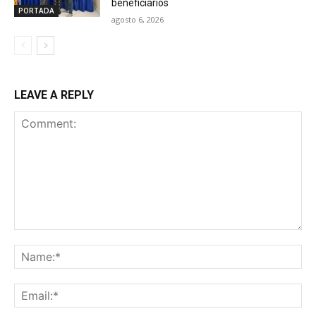
beneficiarios
PORTADA
agosto 6, 2026
LEAVE A REPLY
Comment:
Na
Ema