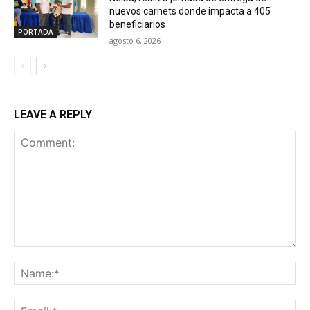
nuevos carnets donde impacta a 405
beneficiarios
PORTADA
agosto 6, 2026
LEAVE A REPLY
Comment:
Na
Ema