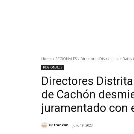
Home
REGIONALES
Directores Distritales de Batey
REGIONALES
Directores Distrit
de Cachón desmie
juramentado con 
By
franklin
julio 18, 2023