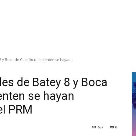
 8 y Boca de Cachón desmienten se hayan...
ales de Batey 8 y Boca
nten se hayan
el PRM
637
0