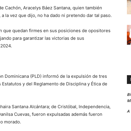
a de Cachón, Aracelys Báez Santana, quien también
 a la vez que dijo, no ha dado ni pretendo dar tal paso.
ron que quedan firmes en sus posiciones de opositores
ando para garantizar las victorias de sus
 2024.
ón Dominicana (PLD) informó de la expulsión de tres
s Estatutos y del Reglamento de Disciplina y Ética de
B
Ma
Yahaira Santana Alcántara;
de Cristóbal, Independencia,
A
 Danilsa Cuevas, fueron expulsadas además fueron
ido morado.