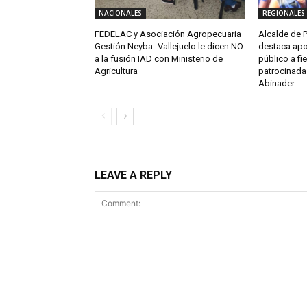
NACIONALES
REGIONALES
FEDELAC y Asociación Agropecuaria
Alcalde de P
Gestión Neyba- Vallejuelo le dicen NO
destaca apo
a la fusión IAD con Ministerio de
público a fi
Agricultura
patrocinada 
Abinader
LEAVE A REPLY