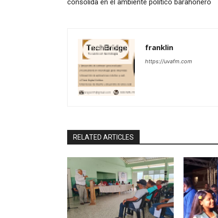
consolida en el ambiente político barahonero
franklin
https://uvafm.com
RELATED ARTICLES