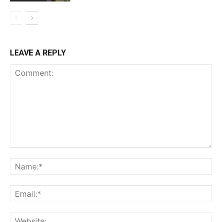
LEAVE A REPLY
Comment:
Na
Ema
Web