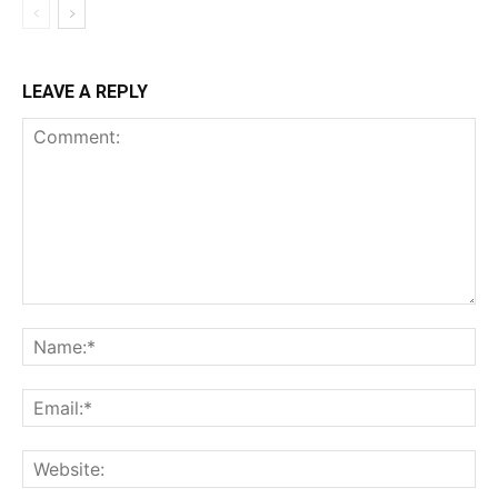
LEAVE A REPLY
Comment:
Na
Ema
Web