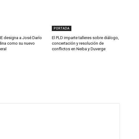
PORTADA
 designa a José Darío
El PLD imparte talleres sobre diálogo,
ina como su nuevo
concertación y resolución de
eral
conflictos en Neiba y Duverge