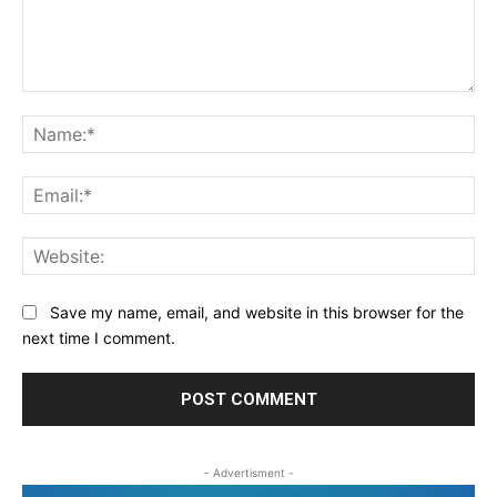
Comment:
Na
Ema
Web
Save my name, email, and website in this browser for the
next time I comment.
- Advertisment -