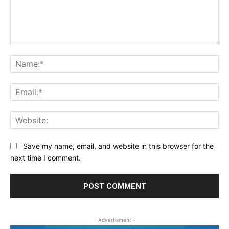
Comment:
Na
Ema
Web
Save my name, email, and website in this browser for the
next time I comment.
- Advertisment -