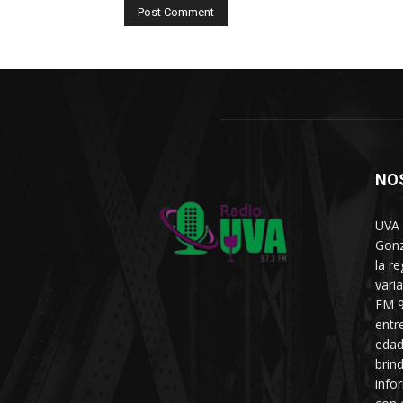
NO
UVA 
Gonz
la r
vari
FM 9
entr
edad
brin
info