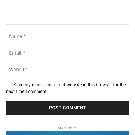
Comment:
Na
Ema
Web
Save my name, email, and website in this browser for the
next time I comment.
- Advertisment -