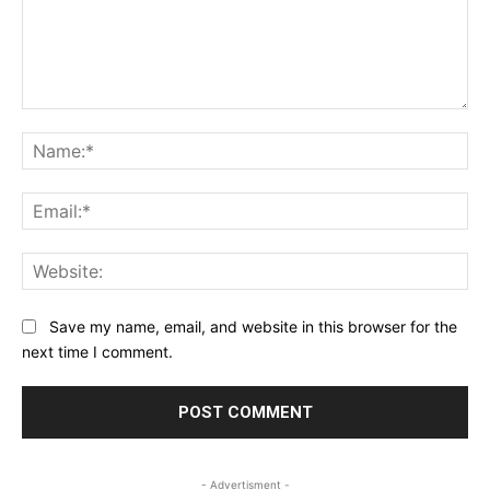
Comment:
Na
Ema
Web
Save my name, email, and website in this browser for the
next time I comment.
- Advertisment -