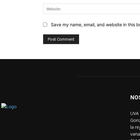
Save my name, email, and website in this b
NO
UVA 
Gonz
la r
vari