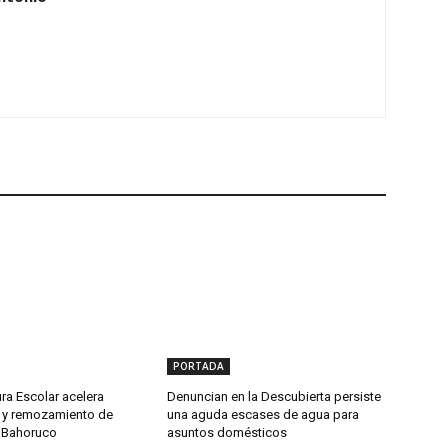
PORTADA
ura Escolar acelera
Denuncian en la Descubierta persiste
n y remozamiento de
una aguda escases de agua para
 Bahoruco
asuntos domésticos