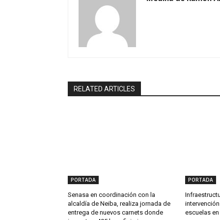
RELATED ARTICLES
PORTADA
PORTADA
Senasa en coordinación con la
Infraestruct
alcaldía de Neiba, realiza jornada de
intervenció
entrega de nuevos carnets donde
escuelas en