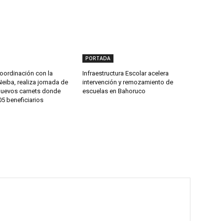
PORTADA
oordinación con la
Infraestructura Escolar acelera
Neiba, realiza jornada de
intervención y remozamiento de
nuevos carnets donde
escuelas en Bahoruco
5 beneficiarios