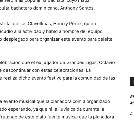
 género más popular, la Bachata, cuyo matiz
popular bachatero dominicano, Anthony Santos.
istrital de Las Clavellinas, Henrry Pérez, quien
cudió a la actividad y hablo a nombre del equipo
zo desplegado para organizar este evento para deleite
celebración que el ex jugador de Grandes Ligas, Octavio
te descontinuar con estas celebraciones, La
 realiza dicho evento festivo para la comunidad de las
.
B
e evento musical que la planadora.com a organizado
Ma
o esperando, ya que ni la lluvia caída durante la
A
rutando de este plato fuerte musical que la planadora