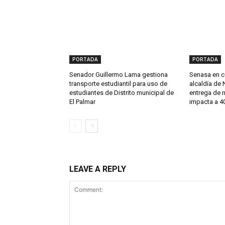
PORTADA
PORTADA
Senador Guillermo Lama gestiona
Senasa en c
transporte estudiantil para uso de
alcaldía de 
estudiantes de Distrito municipal de
entrega de 
El Palmar
impacta a 40
LEAVE A REPLY