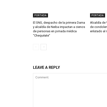
PORTADA
PORTADA
El SNS, despacho de la primera Dama
Alcaldía de 
y alcaldía de Neiba impactan a cienos
de condolen
de personas en jornada médica
enlutado al 
“Chequéate”
LEAVE A REPLY