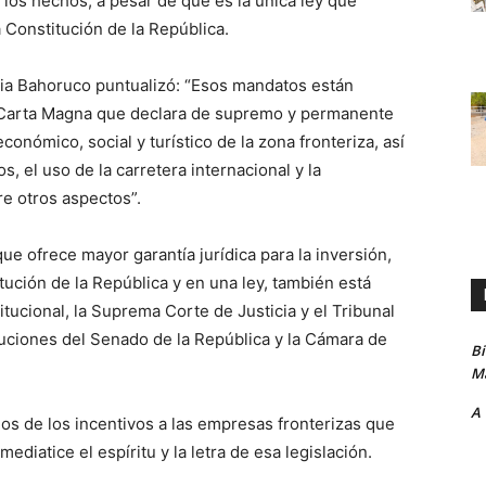
los hechos, a pesar de que es la única ley que
onstitución de la República.
incia Bahoruco puntualizó: “Esos mandatos están
la Carta Magna que declara de supremo y permanente
económico, social y turístico de la zona fronteriza, así
s, el uso de la carretera internacional y la
re otros aspectos”.
que ofrece mayor garantía jurídica para la inversión,
ución de la República y en una ley, también está
ucional, la Suprema Corte de Justicia y el Tribunal
uciones del Senado de la República y la Cámara de
B
Ma
A
os de los incentivos a las empresas fronterizas que
diatice el espíritu y la letra de esa legislación.