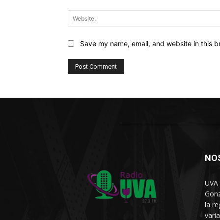
Save my name, email, and website in this b
NO
UVA 
Gonz
la r
vari