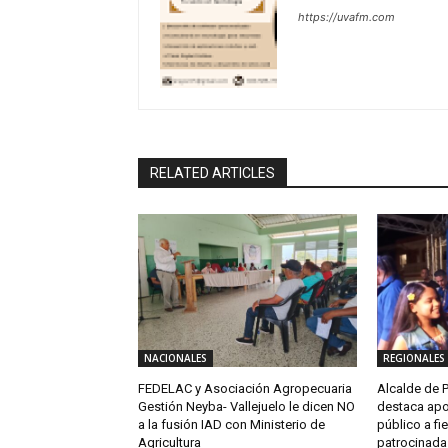
https://uvafm.com
RELATED ARTICLES
NACIONALES
REGIONALES
FEDELAC y Asociación Agropecuaria
Alcalde de P
Gestión Neyba- Vallejuelo le dicen NO
destaca apo
a la fusión IAD con Ministerio de
público a fi
Agricultura
patrocinada 