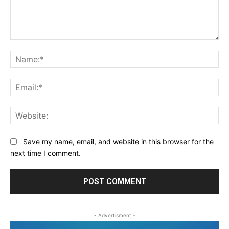
Comment:
Na
Ema
Web
Save my name, email, and website in this browser for the
next time I comment.
- Advertisment -