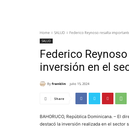
Home
SALUD
Federico Reynoso resalta importante
SALUD
Federico Reynoso 
inversión en el s
By
franklin
julio 15, 2024
Share
BAHORUCO, República Dominicana. – El dire
destacó la inversión realizada en el sector 