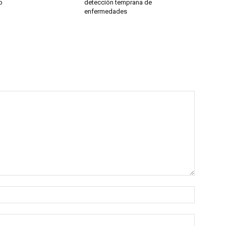
b
detección temprana de
enfermedades
Name:*
Email:*