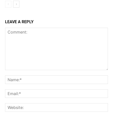
LEAVE A REPLY
Comment:
Na
Ema
Web