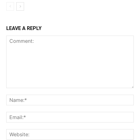
LEAVE A REPLY
Comment:
Na
Ema
Web