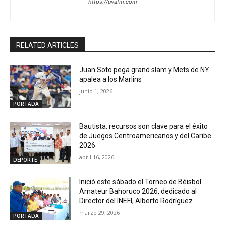
https://uvafm.com
RELATED ARTICLES
Juan Soto pega grand slam y Mets de NY
apalea a los Marlins
junio 1, 2026
PORTADA
Bautista: recursos son clave para el éxito
de Juegos Centroamericanos y del Caribe
2026
abril 16, 2026
DEPORTE
Inició este sábado el Torneo de Béisbol
Amateur Bahoruco 2026, dedicado al
Director del INEFI, Alberto Rodríguez
marzo 29, 2026
PORTADA