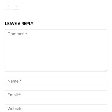
LEAVE A REPLY
Comment:
Na
Ema
Web