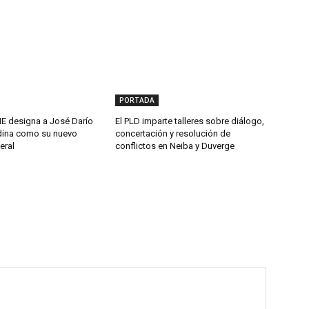
PORTADA
 designa a José Darío
El PLD imparte talleres sobre diálogo,
ina como su nuevo
concertación y resolución de
eral
conflictos en Neiba y Duverge