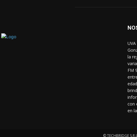
NO
UVA 
Gonz
la r
vari
FM 9
entr
edad
brin
info
con 
en la
© TECHBRIDGE S.R.