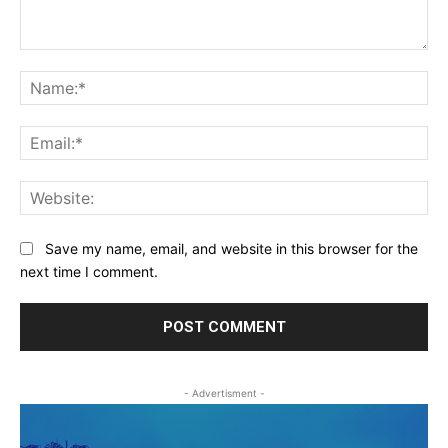
Comment:
Na
Ema
Web
Save my name, email, and website in this browser for the
next time I comment.
- Advertisment -