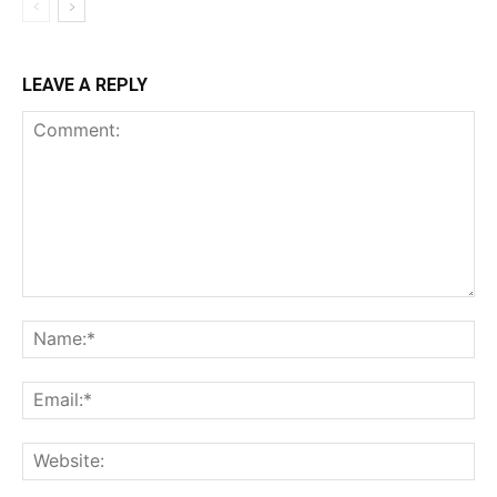
LEAVE A REPLY
Comment:
Na
Ema
Web