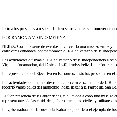
Share
Insto a los presentes a respetar las leyes, los valores y promover de 
POR RAMON ANTONIO MEDINA
NEIBA: Con una serie de eventos, incluyendo una misa solemne y un lúc
entre otras entidades, conmemoraron el 181 aniversario de la Indepen
Las actividades alusivas al 181 aniversario de la Independencia Nac
Virginia Encarnación, del Distrito 18-01 Irudys Feliz, Luis Contrera
La representante del Ejecutivo en Bahoruco, instó los presentes en el ac
Las actividades conmemorativas iniciaron con el izamiento de la Bande
recorrió varias calles del municipio, hasta llegar a la Parroquia San B
Allí, en presencia de las autoridades, fue llevada a cabo una misa sol
representantes de las entidades gubernamentales, civiles y militares, a
La gobernadora por la provincia Bahoruco, ponderó el ejemplo de los 