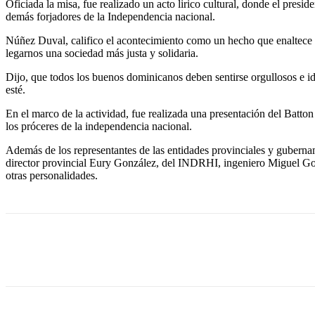
Oficiada la misa, fue realizado un acto lirico cultural, donde el pre
demás forjadores de la Independencia nacional.
Núñez Duval, califico el acontecimiento como un hecho que enaltece a 
legarnos una sociedad más justa y solidaria.
Dijo, que todos los buenos dominicanos deben sentirse orgullosos e iden
esté.
En el marco de la actividad, fue realizada una presentación del Batto
los próceres de la independencia nacional.
Además de los representantes de las entidades provinciales y guberna
director provincial Eury González, del INDRHI, ingeniero Miguel G
otras personalidades.
Share