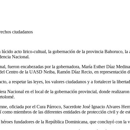
derechos ciudadanos
ido acto lirico-cultual, la gobernación de la provincia Bahoruco, la a
dencia Nacional.
ional, fueron encabezadas por la gobernadora, María Esther Díaz Medin
s del Centro de la UASD Neiba, Ramón Díaz Recio, en representación de 
to, a respetar las leyes, los valores ciudadanos y a fortalecer la libert
ra Nacional en el local de la gobernación provincial, donde realizaron 
artolomé.
emne, oficiada por el Cura Párroco, Sacerdote José Ignacio Alvares Herná
sí como miembros de las diferentes entidades de protección civil y de est
héroes fundadores de la República Dominicana, que concluyó con la vic