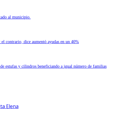
tado al municipio.
or el contrario, dice aumentó ayudas en un 40%
e estufas y cilindros beneficiando a igual número de familias
ta Elena