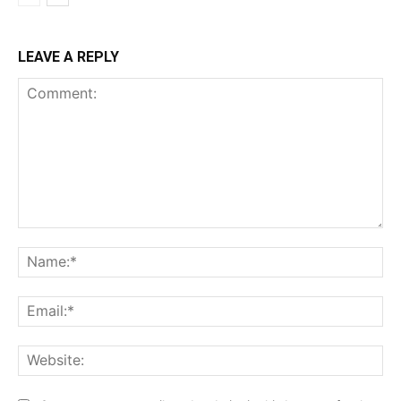
LEAVE A REPLY
Comment:
Na
Ema
Web