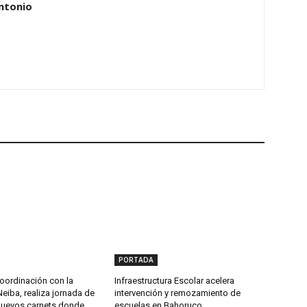
ntonio
PORTADA
oordinación con la
Infraestructura Escolar acelera
Neiba, realiza jornada de
intervención y remozamiento de
nuevos carnets donde
escuelas en Bahoruco