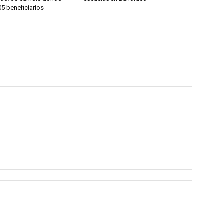
5 beneficiarios
Name:*
Email:*