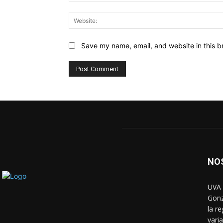
Save my name, email, and website in this b
NO
UVA 
Gonz
la r
vari