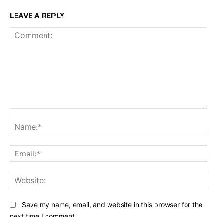
LEAVE A REPLY
Comment:
Na
Ema
Web
Save my name, email, and website in this browser for the
next time I comment.