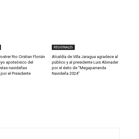
REGIONALES
ostrer Rio Cristian Florián
Alcaldía de Villa Jaragua agradece al
yo apoteósico del
público y al presidente Luis Abinader
estas navideñas
por el éxito de “Megaparranda
por el Presidente
Navideña 2024”