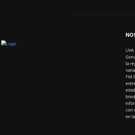
NO
UVA 
Gonz
la r
vari
FM 9
entr
edad
brin
info
con 
en la