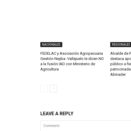
NACIONALES
REGIONALES
FEDELAC y Asociación Agropecuaria
Alcalde de P
Gestión Neyba- Vallejuelo le dicen NO
destaca apo
a la fusión IAD con Ministerio de
público a fi
Agricultura
patrocinada 
Abinader
LEAVE A REPLY