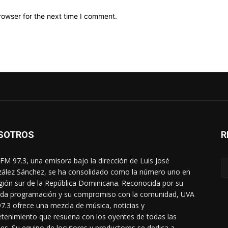
rowser for the next time I comment.
SOTROS
R
FM 97.3, una emisora bajo la dirección de Luis José
ález Sánchez, se ha consolidado como la número uno en
egión sur de la República Dominicana. Reconocida por su
ada programación y su compromiso con la comunidad, UVA
7.3 ofrece una mezcla de música, noticias y
etenimiento que resuena con los oyentes de todas las
es. Su equipo de locutores y productores se dedica a