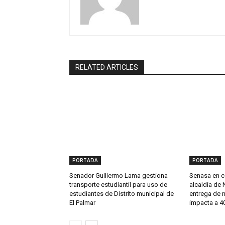
RELATED ARTICLES
PORTADA
PORTADA
Senador Guillermo Lama gestiona
Senasa en c
transporte estudiantil para uso de
alcaldía de 
estudiantes de Distrito municipal de
entrega de 
El Palmar
impacta a 40