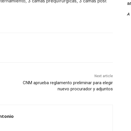
nternamiento, 3 camas prequirúrgicas, 3 camas post
Ma
A
Next article
CNM aprueba reglamento preliminar para elegir
nuevo procurador y adjuntos
ntonio