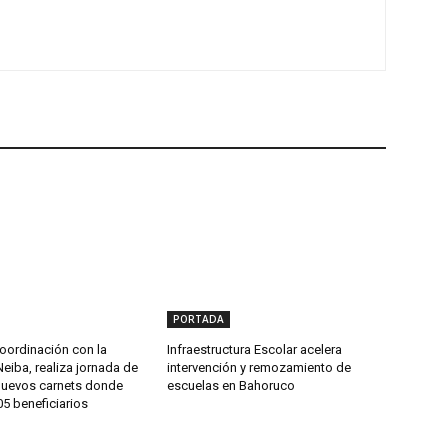
PORTADA
oordinación con la
Infraestructura Escolar acelera
Neiba, realiza jornada de
intervención y remozamiento de
nuevos carnets donde
escuelas en Bahoruco
5 beneficiarios