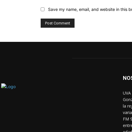
Save my name, email, and website in this b
NO
UVA 
Gonz
la r
vari
FM 9
entr
edad