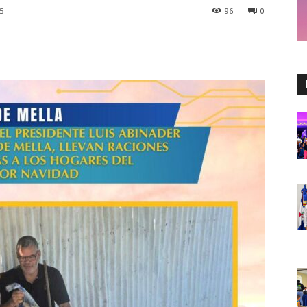
5
96
0