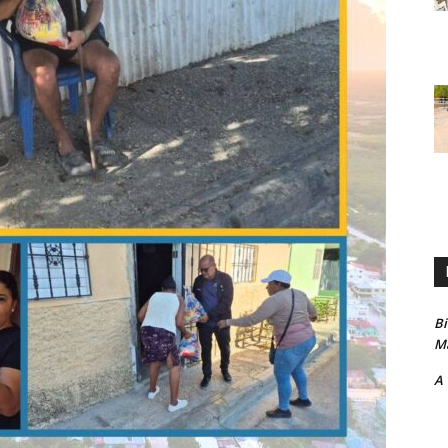
B
Ma
A