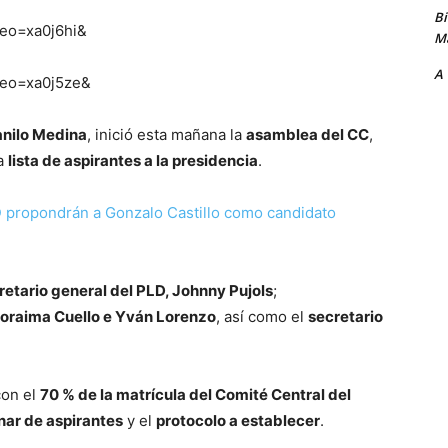
B
deo=xa0j6hi&
Ma
A
ideo=xa0j5ze&
anilo Medina
, inició esta mañana la
asamblea del CC
,
la
lista de aspirantes a la presidencia
.
D propondrán a Gonzalo Castillo como candidato
retario general del PLD, Johnny Pujols
;
Zoraima Cuello e Yván Lorenzo
, así como el
secretario
con el
70 % de la matrícula del Comité Central del
inar de aspirantes
y el
protocolo a establecer
.