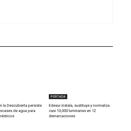
PORTADA
 la Descubierta persiste
Edesur instala, sustituye y normaliza
scases de agua para
casi 10,000 luminarias en 12
mésticos
demarcaciones