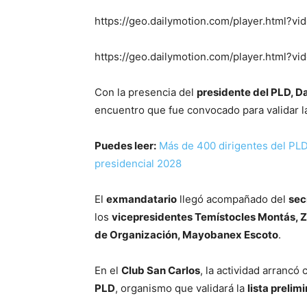
https://geo.dailymotion.com/player.html?vi
https://geo.dailymotion.com/player.html?v
Con la presencia del
presidente del PLD, D
encuentro que fue convocado para validar 
Puedes leer:
Más de 400 dirigentes del PL
presidencial 2028
El
exmandatario
llegó acompañado del
sec
los
vicepresidentes Temístocles Montás, 
de Organización, Mayobanex Escoto
.
En el
Club San Carlos
, la actividad arrancó 
PLD
, organismo que validará la
lista prelim