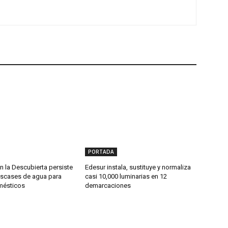
PORTADA
 la Descubierta persiste
Edesur instala, sustituye y normaliza
scases de agua para
casi 10,000 luminarias en 12
mésticos
demarcaciones