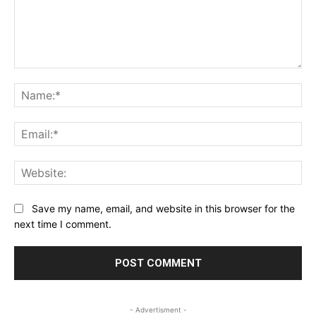
Comment:
Na
Ema
Web
Save my name, email, and website in this browser for the
next time I comment.
- Advertisment -